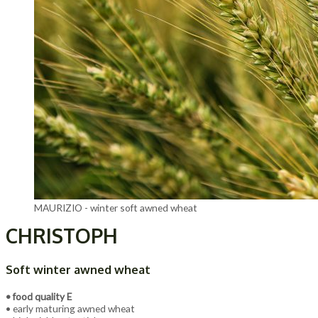
MAURIZIO - winter soft awned wheat
CHRISTOPH
Soft winter awned wheat
• food quality E
• early maturing awned wheat