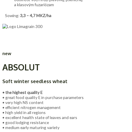
a klasovým fuzariózam
Sowing:
3,3 – 4,7 MKZ/ha
new
ABSOLUT
Soft winter seedless wheat
• the highest quality E
• great food quality E in purchase parameters
• very high NS content
• efficient nitrogen management
• high yield in all regions
• excellent health state of leaves and ears
• good lodging resistance
• medium early maturing variety