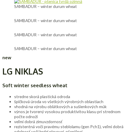
SAMBADUR – winter durum wheat
SAMBADUR – winter durum wheat
SAMBADUR – winter durum wheat
SAMBADUR – winter durum wheat
new
LG NIKLAS
Soft winter seedless wheat
stredne skorá plastická odroda
špičková úroda vo všetkých výrobných oblastiach
vhodná na výrobu oblátkových a sušienkových múk
výnos je tvorený vysokou produktivitou klasu pri strednom
počte odnoží
veľmi dobrá zimuvzdornosť
rezistentná voči pravému steblolamu (gen Pch1), veľmi dobrá
odolnosť voči hrdzi plevovej, pšeničnej