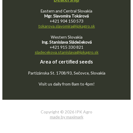
Eastern and Central Slovakia
Mgr. Slavomíra Tokárová
+421 904 150 573
tokarova.slavomira@ipkagro.sk
Western Slovakia
Ing. Stanislava Sládečeková
+421 915 330 821
sladecekova.stanislava@ipkagro.sk
Area of certified seeds
Partizánska St. 1708/93, Sečovce, Slovakia
Visit us daily from 8am to 4pm!
Copyright © 2026 IPK Agro
made by maximark