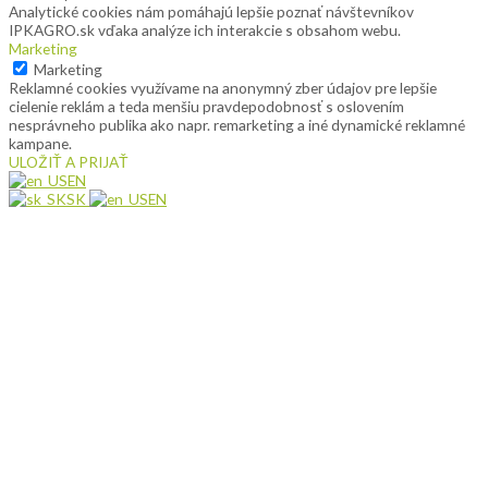
Analytické cookies nám pomáhajú lepšie poznať návštevníkov
IPKAGRO.sk vďaka analýze ich interakcie s obsahom webu.
Marketing
Marketing
Reklamné cookies využívame na anonymný zber údajov pre lepšie
cielenie reklám a teda menšiu pravdepodobnosť s oslovením
nesprávneho publika ako napr. remarketing a iné dynamické reklamné
kampane.
ULOŽIŤ A PRIJAŤ
EN
SK
EN