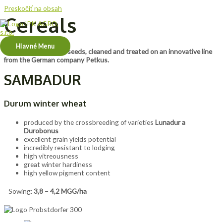
Preskočiť na obsah
Cereals
Hlavné Menu
Top-quality certified seeds, cleaned and treated on an innovative line
from the German company Petkus.
SAMBADUR
Durum winter wheat
produced by the crossbreeding of varieties
Lunadur a
Durobonus
excellent grain yields potential
incredibly resistant to lodging
high vitreousness
great winter hardiness
high yellow pigment content
Sowing:
3,8 – 4,2 MGG/ha