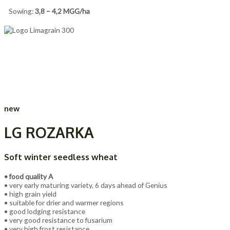
Sowing:
3,8 – 4,2 MGG/ha
new
LG ROZARKA
Soft winter seedless wheat
• food quality A
• very early maturing variety, 6 days ahead of Genius
• high grain yield
• suitable for drier and warmer regions
• good lodging resistance
• very good resistance to fusarium
• very high frost resistance