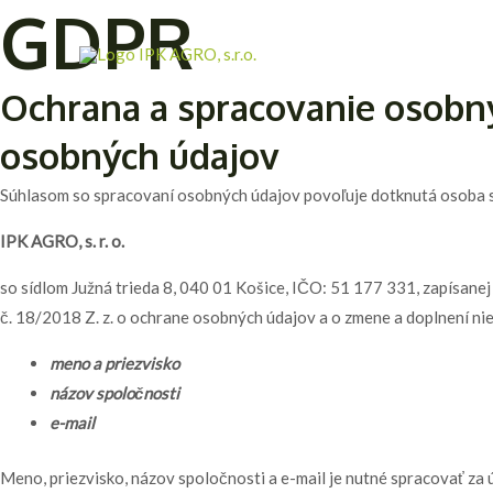
GDPR
Preskočiť
na
obsah
Ochrana a spracovanie osobný
osobných údajov
Súhlasom so spracovaní osobných údajov povoľuje dotknutá osoba 
IPK AGRO, s. r. o.
so sídlom Južná trieda 8, 040 01 Košice, IČO: 51 177 331, zapísanej
č. 18/2018 Z. z. o ochrane osobných údajov a o zmene a doplnení ni
meno a priezvisko
názov spoločnosti
e-mail
Meno, priezvisko, názov spoločnosti a e-mail je nutné spracovať z