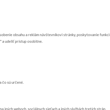
obenie obsahu a reklám návštevníkovi stránky, poskytovanie funkcií, 
 a udeliť prístup osobitne.
a čo sú určené.
 iných weboch, sociálnych sieťach a iných službách tretích strán.