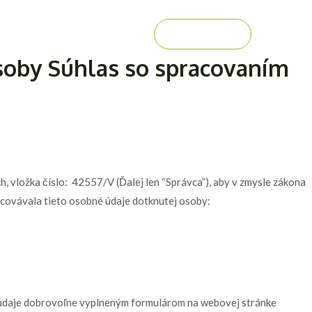
on
Gallery
Career
CONTACT
soby Súhlas so spracovaním
, vložka číslo: 42557/V (Ďalej len “Správca”), aby v zmysle zákona
acovávala tieto osobné údaje dotknutej osoby:
o údaje dobrovoľne vyplneným formulárom na webovej stránke