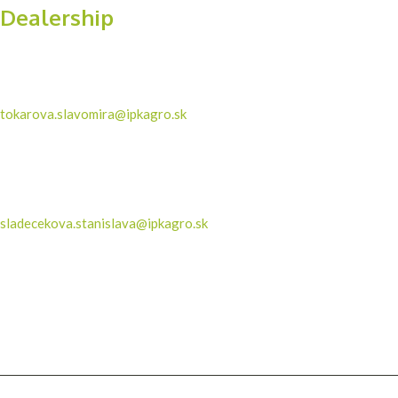
Dealership
Eastern and Central Slovakia
Mgr. Slavomíra Tokárová
+421 904 150 573
tokarova.slavomira@ipkagro.sk
Western Slovakia
Ing. Stanislava Sládečeková
+421 915 330 821
sladecekova.stanislava@ipkagro.sk
Area of certified seeds
Partizánska St. 1708/93, Sečovce, Slovakia
Visit us daily from 8am to 4pm!