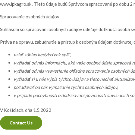
www.ipkagro.sk . Tieto údaje budú Správcom spracované po dobu 2 
Spracovanie osobných údajov
Súhlasom so spracovaní osobných údajov udeľuje dotknutá osoba svo
Práva na opravu, zabudnutie a prístup k osobným údajom dotknutej
vziať súhlas kedykoľvek späť,
vyžiadať od nás informáciu, aké vaše osobné údaje spracováv
vyžiadať od nás vysvetlenie ohľadne spracovania osobných úd
vyžiadať si u nás výpis týchto údajov a tieto nechať aktualizov
požadovať od nás vymazanie týchto osobných údajov,
v prípade pochybností o dodržiavaní povinností súvisiacich s
V Košiciach, dňa 1.5.2022
Contact Us