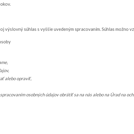
rokov.
j výslovný súhlas s vyššie uvedeným spracovaním. Súhlas možno vzia
 osoby
ame,
ajov,
ať alebo opraviť,
o spracovaním osobných údajov obrátiť sa na nás alebo na Úrad na oc