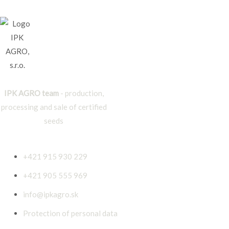
IPK AGRO team
- production,
processing and sale of certified
seeds
Contact
+421 915 930 229
+421 905 555 969
info@ipkagro.sk
Protection of personal data