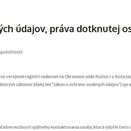
Home
Our Seeds
Seed producti
ch údajov, práva dotknutej o
spoločnosti:
 vo verejnom registri vedenom na Okresnom súde Košice I v Košiciach
ektorých zákonov (ďalej len “zákon o ochrane osobných údajov”) spr
a účelom možnosti spätného kontaktovania osoby, ktorá odošle tiet