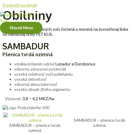
Preskočiť na obsah
Obilniny
Hlavné Menu
Top kvalita certifikovaných osív čistená a morená na inovatívnej linke
od nemeckej firmy PETKUS.
SAMBADUR
Pšenica tvrdá ozimná
vznikla krížením odrôd
Lunadur a Durobonus
výborný výnosový potenciál
vysoká odolnosť voči poliehaniu
vysoká sklovitosť
výborná zimuvzdornosť
vysoký obsah žltého pigmentu
Výsevok:
3,8 – 4,2 MKZ/ha
SAMBADUR – pšenica tvrdá
SAMBADUR – pšenica tvrdá
ozimná
ozimná