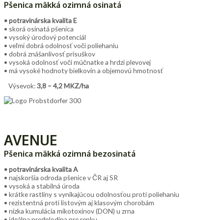
Pšenica mäkká ozimná osinatá
• potravinárska kvalita E
• skorá osinatá pšenica
• vysoký úrodový potenciál
• veľmi dobrá odolnosť voči poliehaniu
• dobrá znášanlivosť prísuškov
• vysoká odolnosť voči múčnatke a hrdzi plevovej
• má vysoké hodnoty bielkovín a objemovú hmotnosť
Výsevok:
3,8 – 4,2 MKZ/ha
AVENUE
Pšenica mäkká ozimná bezosinatá
• potravinárska kvalita A
• najskoršia odroda pšenice v ČR aj SR
• vysoká a stabilná úroda
• krátke rastliny s vynikajúcou odolnosťou proti poliehaniu
• rezistentná proti listovým aj klasovým chorobám
• nízka kumulácia mikotoxínov (DON) u zrna
• ideálna predplodina pre repku