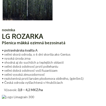
novinka
LG ROZARKA
Pšenica mäkká ozimná bezosinatá
• potravinárska kvalita A
• veľmi skorá odroda, o 6 dní skoršia ako Genius
• vysoká úroda zrna
• vhodná aj do suchších a teplejších oblastí
• veľmi dobrá odolnosť proti poliehaniu
• veľmi dobrá odolnosť voči fuzariózam
• veľmi vysoká zimuvzdornosť
• rezistentná proti larvám plodomora obilného, (génSm1)
• Česká odroda vyšľachtená v Hrubčiciach
Výsevok:
3,8 – 4,2 MKZ/ha