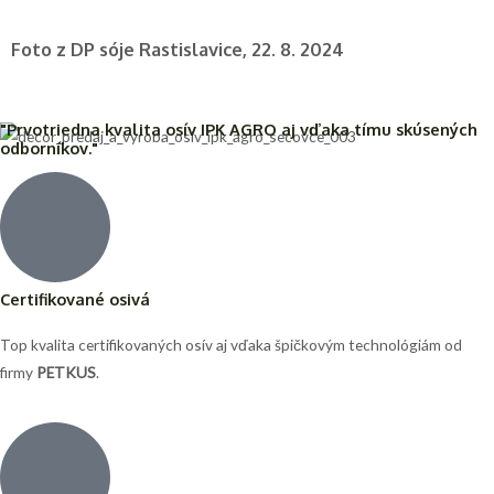
Foto z DP sóje Rastislavice, 22. 8. 2024
"Prvotriedna kvalita osív IPK AGRO aj vďaka tímu skúsených
odborníkov."
Certifikované osivá
Top kvalita certifikovaných osív aj vďaka špičkovým technológiám od
firmy
PETKUS
.