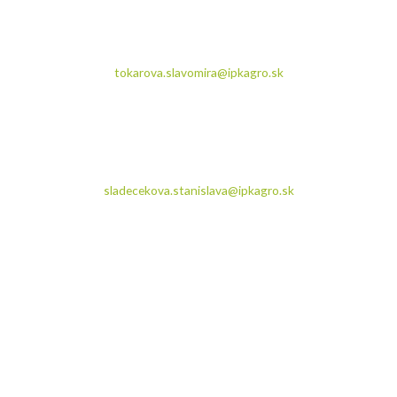
Východné a Stredné Slovensko
Mgr. Slavomíra Tokárová
+421 904 150 573
tokarova.slavomira@ipkagro.sk
Západné Slovensko:
Ing. Stanislava Sládečeková
+421 915 330 821
sladecekova.stanislava@ipkagro.sk
Areál certifikovaných osív
Partizánska ul. 1708/93, Sečovce
Príďte nás navštíviť denne od 8:00 do 16:00.