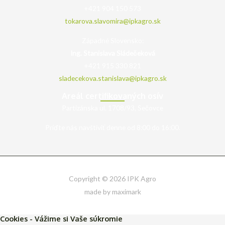
+421 904 150 573
tokarova.slavomira@ipkagro.sk
Západné Slovensko:
Ing. Stanislava Sládečeková
+421 915 330 821
sladecekova.stanislava@ipkagro.sk
Areál certifikovaných osív
Partizánska ul. 1708/93, Sečovce
Príďte nás navštíviť denne od 8:00 do 16:00.
Copyright © 2026 IPK Agro
made by maximark
Cookies - Vážime si Vaše súkromie