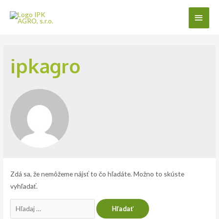
Preskočiť
Hlav
na
obsah
Men
ipkagro
Zdá sa, že nemôžeme nájsť to čo hľadáte. Možno to skúste
vyhľadať.
Search
for: