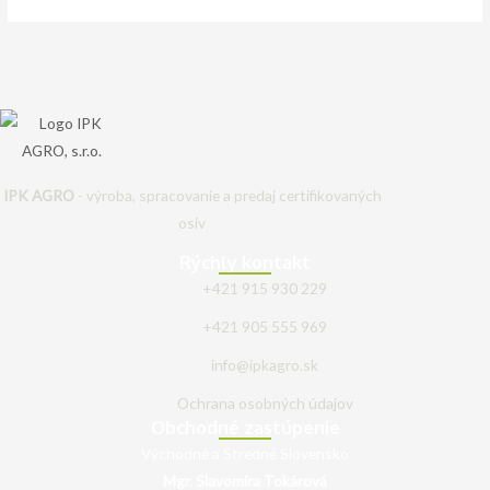
IPK AGRO
- výroba, spracovanie a predaj certifikovaných
osív
Rýchly kontakt
+421 915 930 229
+421 905 555 969
info@ipkagro.sk
Ochrana osobných údajov
Obchodné zastúpenie
Východné a Stredné Slovensko
Mgr. Slavomíra Tokárová